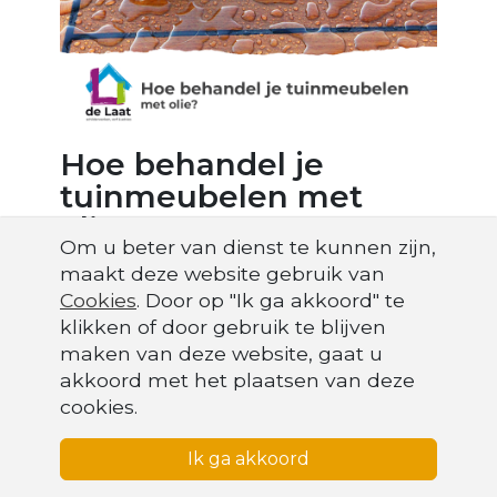
Hoe behandel je
tuinmeubelen met
olie?
Om u beter van dienst te kunnen zijn,
maakt deze website gebruik van
​Je kunt kiezen uit teak of bankirai olie⁠,
Cookies
. Door op "Ik ga akkoord" te
maar beits is ook een mogelijkheid. Wij
Cookies
krijgen vaak de vraag of wij een
klikken of door gebruik te blijven
Om u beter van dienst te kunnen zijn, maakt deze website
"onzichtbare" oplossing hebben, dit is
maken van deze website, gaat u
gebruik van
cookies
. Door op "Ik ga akkoord" te klikken of
echter niet mogelijk, bij alle
akkoord met het plaatsen van deze
door gebruik te blijven maken van deze website, gaat u
behandelingen van hout krijg je namelijk
cookies.
akkoord met het plaatsen van deze cookies.
een verzadiging van het hout (het
product trekt er namelijk in) daardoor
Ik ga akkoord
Ik ga akkoord
komt de natuurlijke kleur van hout altijd
naar boven.