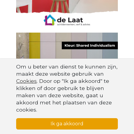
Om u beter van dienst te kunnen zijn,
maakt deze website gebruik van
Cookies
. Door op "Ik ga akkoord" te
Cookies
klikken of door gebruik te blijven
Om u beter van dienst te kunnen zijn, maakt deze website
maken van deze website, gaat u
gebruik van
cookies
. Door op "Ik ga akkoord" te klikken of
akkoord met het plaatsen van deze
door gebruik te blijven maken van deze website, gaat u
cookies.
akkoord met het plaatsen van deze cookies.
Ik ga akkoord
Ik ga akkoord